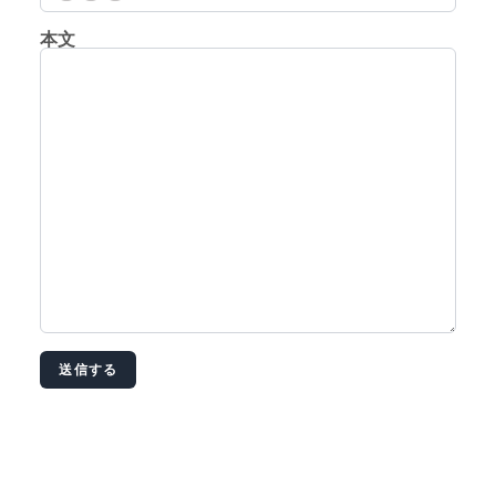
本文
送信する